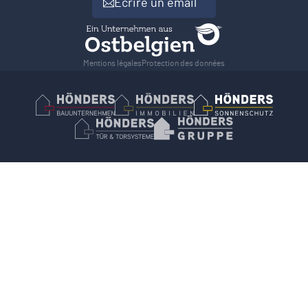
Ecrire un email
Mentions légales
Protection des données
Hönders Bauunternehmen
Hoenders Immobilien
Hönders Son
Hönders Tür- und Torsysteme
Hoenders Gruppe