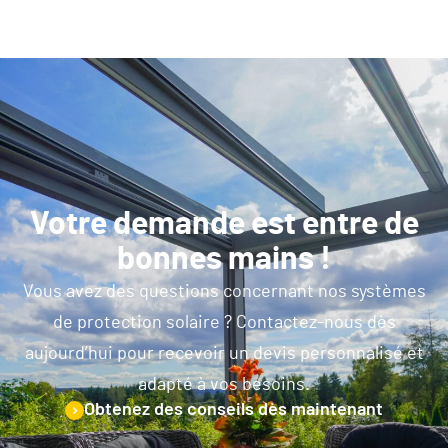
Votre demande est entre de
bonnes mains !
Vous avez des questions concernant nos systèmes
de protection solaire ? Contactez-nous dès
aujourd’hui pour recevoir un devis personnalisé et
adapté à vos besoins.
Obtenez des conseils dès maintenant